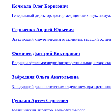
Кочмала Олег Борисович
Генеральный директор, доктор медицинских наук, заслу
Сергиенко Андрей Юрьевич
Заведующий хирургическим отделением, ведущий офтальм
Фомичев Дмитрий Викторович
Ведущий офтальмохирург (витреоретинальная, катарактал
Забродняя Ольга Анатольевна
Заведующий диагностическим отделением, врач-ретиноло
Гуньков Артем Сергеевич
Медицинский директор, врач-офтальмолог