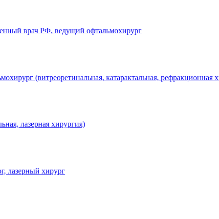
женный врач РФ, ведущий офтальмохирург
охирург (витреоретинальная, катарактальная, рефракционная х
ьная, лазерная хирургия)
г, лазерный хирург