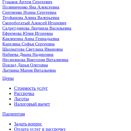
Гуньков Артем Сергеевич
Полиниченко Яна Алексеевна
Сергиенко Нонна Сергеевна
Труфанова Алина Валерьевна
Скоробогатый Алексей Игоревич
Садретдинова Людмила Васильевна
Ефремова Юлия Игоревна
Каклюгина Анна Геннадьевна
Карелина Софья Сергеевна
Шахматова Светлана Ивановна
Набиева Диана Надировна
Несмеянова Виктория Виталиевна
Поклад Дарья Олеговна
Лыткина Мария Витальевна
Цены
Стоимость услуг
Рассрочка
Льготы
Налоговый вычет
Пациентам
Задать вопрос
Оплата услуг в рассрочку