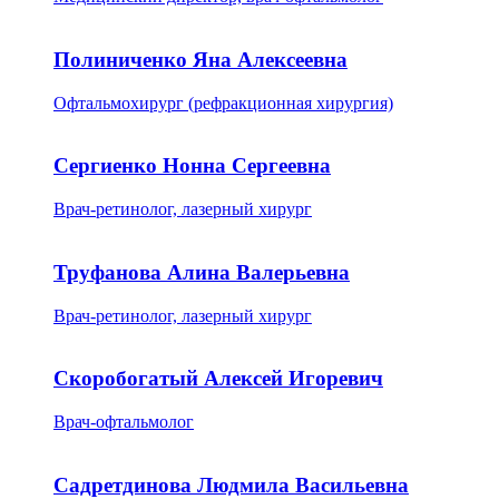
Полиниченко Яна Алексеевна
Офтальмохирург (рефракционная хирургия)
Сергиенко Нонна Сергеевна
Врач-ретинолог, лазерный хирург
Труфанова Алина Валерьевна
Врач-ретинолог, лазерный хирург
Скоробогатый Алексей Игоревич
Врач-офтальмолог
Садретдинова Людмила Васильевна