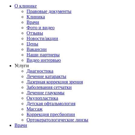
О клинике
Правовые документы
Клиника
Врачи
Фото и видео
Отзывы
Новости/акции
Цены
Вакансии
Наши партнеры
Видео интервью
Услуги
Диагностика
Лечение катаракты
Лазерная коррекция зрения
Заболевания сетчатки
Лечение глаукомы
Окулопластика
Детская офтальмология
Массаж
Коррекция пресбиопии
Ортокератологические линзы
Врачи