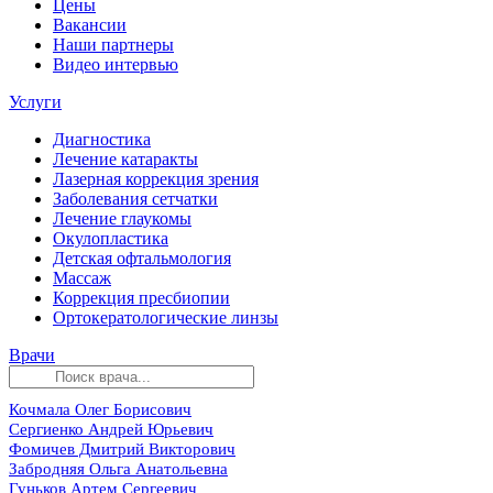
Цены
Вакансии
Наши партнеры
Видео интервью
Услуги
Диагностика
Лечение катаракты
Лазерная коррекция зрения
Заболевания сетчатки
Лечение глаукомы
Окулопластика
Детская офтальмология
Массаж
Коррекция пресбиопии
Ортокератологические линзы
Врачи
Кочмала Олег Борисович
Сергиенко Андрей Юрьевич
Фомичев Дмитрий Викторович
Забродняя Ольга Анатольевна
Гуньков Артем Сергеевич