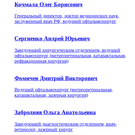
Кочмала Олег Борисович
Генеральный директор, доктор медицинских наук,
заслуженный врач РФ, ведущий офтальмохирург
Сергиенко Андрей Юрьевич
Заведующий хирургическим отделением, ведущий
офтальмохирург (витреоретинальная, катарактальная,
рефракционная хирургия)
Фомичев Дмитрий Викторович
Ведущий офтальмохирург (витреоретинальная,
катарактальная, лазерная хирургия)
Забродняя Ольга Анатольевна
Заведующий диагностическим отделением, врач-
ретинолог, лазерный хирург