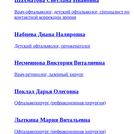
Шахматова Светлана Ивановна
Врач-офтальмолог, детский офтальмолог, специалист по
контактной коррекции зрения
Набиева Диана Надировна
Детский офтальмолог, ортокератолог
Несмеянова Виктория Виталиевна
Врач-ретинолог, лазерный хирург
Поклад Дарья Олеговна
Офтальмохирург (рефракционная хирургия)
Лыткина Мария Витальевна
Офтальмохирург (рефракционная хирургия)