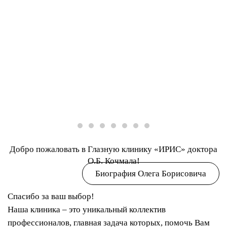
Удалить катаракту - всего 10 минут
Вместо тысячи линз
ТОП-10 ЧАСТНЫХ КЛИНИК П
ПОРА ПРОВЕРИТЬ ЗРЕНИЕ!
ЗДОРОВОЕ ЗРЕНИЕ
Рассрочка на все услуг
ПРОДЛИТЕ СЧАСТ
НАЧИНАЕТСЯ С ДЕТСТВА
ВИДЕТЬ!
Добро пожаловать в Глазную клинику «ИРИС» доктора
О.Б. Кочмала!
Биография Олега Борисовича
Спасибо за ваш выбор!
Наша клиника – это уникальный коллектив
профессионалов, главная задача которых, помочь Вам