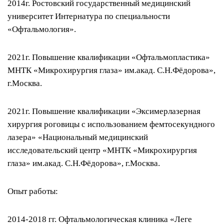
2014г. Ростовский государственный медицинский
Размер
университет Интернатура по специальности
шрифта
«Офтальмология».
100
%
2021г. Повышение квалификации «Офтальмопластика»
МНТК «Микрохирургия глаза» им.акад. С.Н.Фёдорова»,
Высота
г.Москва.
строк
100
%
2021г. Повышение квалификации «Эксимерлазерная
хирургия роговицы с использованием фемтосекундного
лазера» «Национальный медицинский
Межбуквенный
исследовательский центр «МНТК «Микрохирургия
интервал
глаза» им.акад. С.Н.Фёдорова», г.Москва.
100
%
Опыт работы:
2014-2018 гг. Офтальмологическая клиника «Леге