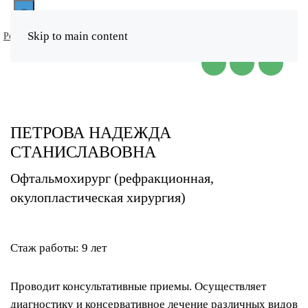
Инструменты
Skip to main content
Ростов
Таганрог
Обратный звонок
доступности
ПЕТРОВА НАДЕЖДА
СТАНИСЛАВОВНА
Инверсия
цвета
Офтальмохирург (рефракционная,
окулопластическая хирургия)
Монохром
Темный
контраст
Стаж работы: 9 лет
Светлый
Проводит консультативные приемы. Осуществляет
контраст
диагностику и консервативное лечение различных видов