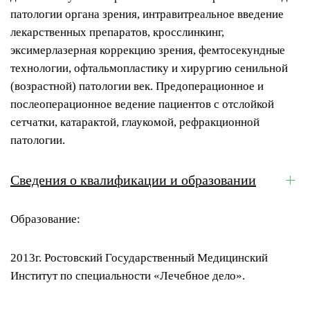
Низкая
патологии органа зрения, интравитреальное введение
яркость
лекарственных препаратов, кросслинкинг,
эксимерлазерная коррекцию зрения, фемтосекундные
Высокая
яркость
технологии, офтальмопластику и хирургию сенильной
(возрастной) патологии век. Предоперационное и
Ссылки
послеоперационное ведение пациентов с отслойкой
сетчатки, катарактой, глаукомой, рефракционной
Заголовки
патологии.
Чтение
голосом
Сведения о квалификации и образовании
Режим
чтения
Образование:
Масштаб
страницы
2013г. Ростовский Государственный Медицинский
100
%
Институт по специальности «Лечебное дело».