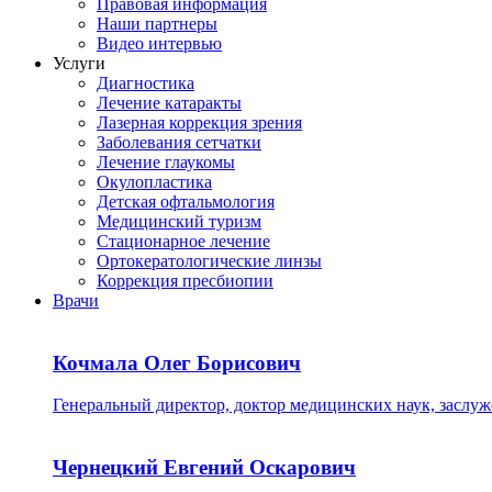
Правовая информация
Наши партнеры
Видео интервью
Услуги
Диагностика
Лечение катаракты
Лазерная коррекция зрения
Заболевания сетчатки
Лечение глаукомы
Окулопластика
Детская офтальмология
Медицинский туризм
Стационарное лечение
Ортокератологические линзы
Коррекция пресбиопии
Врачи
Кочмала Олег Борисович
Генеральный директор, доктор медицинских наук, заслу
Чернецкий Евгений Оскарович