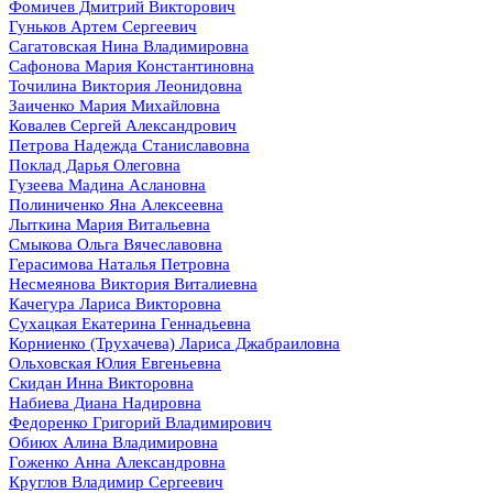
Фомичев Дмитрий Викторович
Гуньков Артем Сергеевич
Сагатовская Нина Владимировна
Сафонова Мария Константиновна
Точилина Виктория Леонидовна
Заиченко Мария Михайловна
Ковалев Сергей Александрович
Петрова Надежда Станиславовна
Поклад Дарья Олеговна
Гузеева Мадина Аслановна
Полиниченко Яна Алексеевна
Лыткина Мария Витальевна
Смыкова Ольга Вячеславовна
Герасимова Наталья Петровна
Несмеянова Виктория Виталиевна
Качегура Лариса Викторовна
Сухацкая Екатерина Геннадьевна
Корниенко (Трухачева) Лариса Джабраиловна
Ольховская Юлия Евгеньевна
Скидан Инна Викторовна
Набиева Диана Надировна
Федоренко Григорий Владимирович
Обиюх Алина Владимировна
Гоженко Анна Александровна
Круглов Владимир Сергеевич