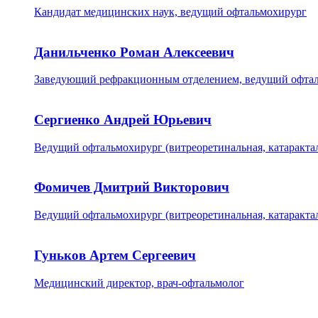
Кандидат медицинских наук, ведущий офтальмохирург
Данильченко Роман Алексеевич
Заведующий рефракционным отделением, ведущий офта
Сергиенко Андрей Юрьевич
Ведущий офтальмохирург (витреоретинальная, катаракта
Фомичев Дмитрий Викторович
Ведущий офтальмохирург (витреоретинальная, катарактал
Гуньков Артем Сергеевич
Медицинский директор, врач-офтальмолог