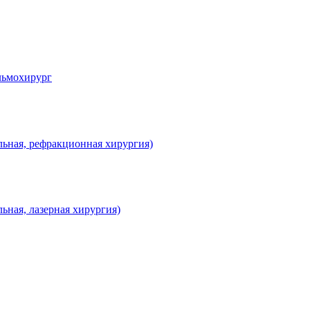
льмохирург
льная, рефракционная хирургия)
ьная, лазерная хирургия)