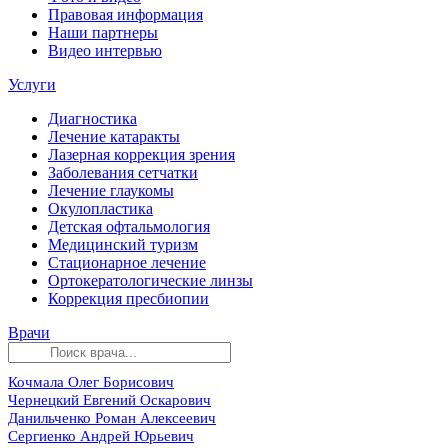
Правовая информация
Наши партнеры
Видео интервью
Услуги
Диагностика
Лечение катаракты
Лазерная коррекция зрения
Заболевания сетчатки
Лечение глаукомы
Окулопластика
Детская офтальмология
Медицинский туризм
Стационарное лечение
Ортокератологические линзы
Коррекция пресбиопии
Врачи
Кочмала Олег Борисович
Чернецкий Евгений Оскарович
Данильченко Роман Алексеевич
Сергиенко Андрей Юрьевич