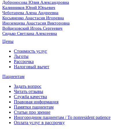
Доброносова Юлия Александровна
Калинников Юрий Юрьевич
Чеботарева Алена Андреевна
Косьяненко Анастасия Игоревна
Иноземцева Анастасия Викторовна
Войцеховский Игорь Сергеевич
Сидько Светлана Алексеевна
Цены
Стоимость услуг
Льготы
Рассрочка
Налоговый вычет
Пациентам
Задать вопрос
Читать отзывы
Служба качества
Правовая информация
Памятки пациентам
Статьи про зрение
Иногородним пациентам / To nonresident patience
Оплата услуг в рассрочку