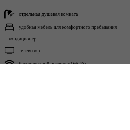
отдельная душевая комната
удобная мебель для комфортного пребывания
кондиционер
телевизор
беспроводной интернет (Wi-Fi)
фен
полотенца, тапочки, набор личной гигиены